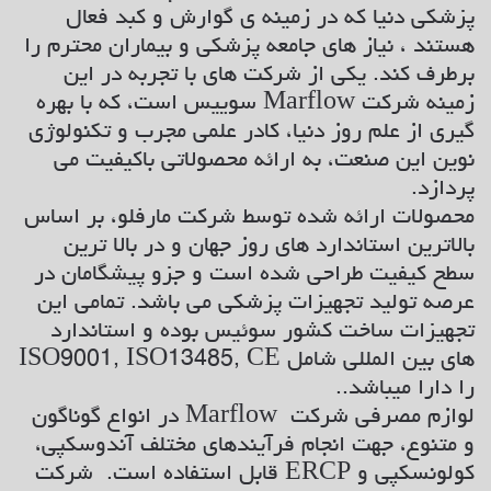
پزشکی دنیا که در زمینه ی گوارش و کبد فعال
هستند ، نیاز های جامعه پزشکی و بیماران محترم را
برطرف کند. یکی از شرکت های با تجربه در این
زمینه شرکت Marflow سوییس است، که با بهره
گیری از علم روز دنیا، کادر علمی مجرب و تکنولوژی
نوین این صنعت، به ارائه محصولاتی باکیفیت می
پردازد.
محصولات ارائه شده توسط شرکت مارفلو، بر اساس
بالاترین استاندارد های روز جهان و در بالا ترین
سطح کیفیت طراحی شده است و جزو پیشگامان در
عرصه تولید تجهیزات پزشکی می باشد. تمامی این
تجهیزات ساخت کشور سوئیس بوده و استاندارد
های بین المللی شامل ISO9001, ISO13485, CE
را دارا میباشد..
لوازم مصرفی شرکت Marflow در انواع گوناگون
و متنوع، جهت انجام فرآیندهای مختلف آندوسکپی،
کولونسکپی و ERCP قابل استفاده است. شرکت